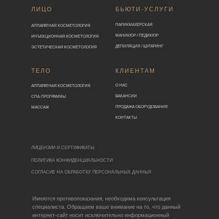
ЛИЦО
БЬЮТИ-УСЛУГИ
ПАРИКМАХЕРСКАЯ
АППАРАТНАЯ КОСМЕТОЛОГИЯ
МАНИКЮР / ПЕДИКЮР
ИНЪЕКЦИОННАЯ КОСМЕТОЛОГИЯ
ДЕПИЛЯЦИЯ / ШУГАРИНГ
ЭСТЕТИЧЕСКАЯ КОСМЕТОЛОГИЯ
ТЕЛО
КЛИЕНТАМ
О НАС
АППАРАТНАЯ КОСМЕТОЛОГИЯ
ВАКАНСИИ
СПА-ПРОГРАММЫ
ПРОДАЖА ОБОРУДОВАНИЯ
МАССАЖ
КОНТАКТЫ
ЛИЦЕНЗИИ И СЕРТИФИКАТЫ
ПОЛИТИКА КОНФИДЕНЦИАЛЬНОСТИ
СОГЛАСИЕ НА ОБРАБОТКУ ПЕРСОНАЛЬНЫХ ДАННЫХ
Имеются противопоказания, необходима консультация
специалиста. Обращаем ваше внимание на то, что данный
интернет-сайт носит исключительно информационный