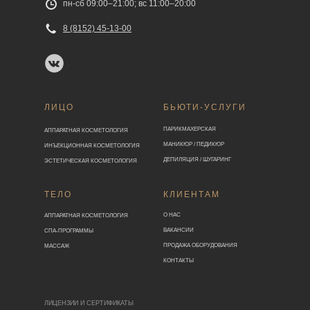
пн-сб 09:00–21:00; вс 11:00–20:00
8 (8152) 45-13-00
ЛИЦО
БЬЮТИ-УСЛУГИ
ПАРИКМАХЕРСКАЯ
АППАРАТНАЯ КОСМЕТОЛОГИЯ
МАНИКЮР / ПЕДИКЮР
ИНЪЕКЦИОННАЯ КОСМЕТОЛОГИЯ
ДЕПИЛЯЦИЯ / ШУГАРИНГ
ЭСТЕТИЧЕСКАЯ КОСМЕТОЛОГИЯ
ТЕЛО
КЛИЕНТАМ
О НАС
АППАРАТНАЯ КОСМЕТОЛОГИЯ
ВАКАНСИИ
СПА-ПРОГРАММЫ
ПРОДАЖА ОБОРУДОВАНИЯ
МАССАЖ
КОНТАКТЫ
ЛИЦЕНЗИИ И СЕРТИФИКАТЫ